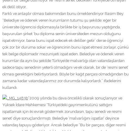
yeterli bir belge bulmuyor ve ‘resmi senet’ dedikleri Türkiye’de olmayan
ek delil istiyor.
Farklı ve anlaşılır olması bakımından bunu örneklendiriyor Rasim Bey:
“Belediye ve ödenek veren kurumların tutumu şu şekilde; eğer bir
üniversite öğrencisi diplomasıyla birlikte bir iş başvurusu yaptığında,
başvurulan şirket ‘bu diploma senin üniversiteden mezun olduğunu
ispat etmiyor, bana bunu ispat edecek ek deliller getir’ derse öğrenciyi
çok zor bir duruma sokar ve öğrencinin bunu ispat etmesi zorlaşır, çünkü
tek belge diplomadır mezuniyeti ispat eden. Belediye ve ödenek veren
kurumlar da aynı bu şekilde Türkiye’de malvarlığı olan vatandaşlardan
sadece tapu senedinin yeterli olmadığını ve ek olarak, bir de ‘resmi senet’
olması gerektiğini belirtiyorlardı. Böyle bir kağıt parçası olmadığından bu
zamana kadar vatandaşlarımız zor durumda kalıyorlardı.” ifadelerini
kullandı.
“2009 yılında bu dava öncelikli olarak sonuçlanıyor ve
Yüksek İdare Mahkemesi ‘Türkiye’deki gayrimenkulünü sattığını
ispatlamak için iki evrak göstermek zorundasın, tapu senedi ve resmi
senet’ diye sonuçlandırmıştı. Belediye ‘malvarlığını ispatla!’ deyince
vatandaş tapuyu gösteriyor. Ancak belediye “Bu bir parçası, diğer resmi