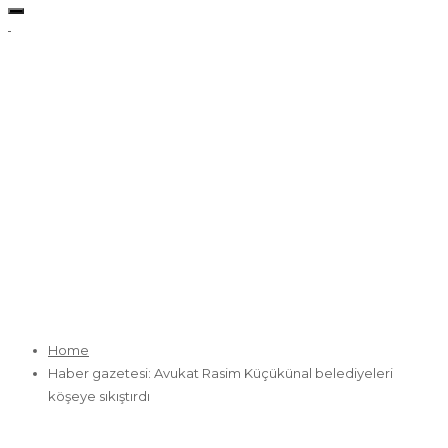
Toggle
navigation
Haber gazetesi: Avukat Rasim
Küçükünal belediyeleri köşeye sıkıştırdı
04 november 2016 / By
Rasim Kucukunal
Home
Haber gazetesi: Avukat Rasim Küçükünal belediyeleri
köşeye sıkıştırdı