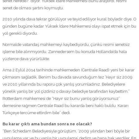
senet nerede?” diyor. Yüksek İdare Mahkemesi bunu araştırdı, resmi
senet de olması şartını koymuştu.
2010 yılında dava tekrar görülüyor ve teyid ediliyor kural böyledir diye. O
günden bugüne kadar Yüksek İdare Mahkemesi olayı ispat etmek için bu
yol gerekli diyordu.
Normalde vatandaş mahkemeyi kaybediyordu, çünkü resmi senetsiz
işleme bile alınmıyordu. Zannedersem bu konuda Hollanda’da hala
yüzlerce dava yürürlükte.
Ama 2 Eylül 2014 tarihinde mahkemeden (Centrale Raad) yeni bir karar
çıkmasını sağladık. Benim bu davada savunduğum tez ‘Hayır siz 2009
ve 2010 yıllarında bu raporu çok yanlış yorumladınız. Belediyelere
yönelik yanlış bir yol çizdiniz o davayı belediye tarafından kaybettim.”
Rotterdam mahkemesi de “Hayır siz bunu yanlış görüyorsunuz”
demesine rağmen Centrale Raad bu kararda beni haklı buldu. Kararı
Türkçeye tercüme ettirdim bile” dedi.
Bu karar çıktı ama bundan sonra ne olacak?
“Ben Schiedam Belediyesiyle görüştüm, ‘2009 yılından beri böyle bir
uygulama var ve bu yanlış bir uygulama’ dedim ve bana hak verdiler. En