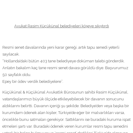
Avukat Rasim Küçükünal belediyeleri köşeye sıkıştırdı
Resmi senet davalarında yeni karar gereği, artık tapu senedi yeterli
sayılacak.
“Hollanda’daki bütün 403 tane belediyeye doküman talebi gönderdik.
Anlatın bakalım kaç tane resmi senet davası görüldü diye. Başvurumuz
50 sayfalık oldu.
Epey bir ödev verdik belediyelere”.
Küçükünal & Küçükünal Avukatlık Bürosunun sahibi Rasim Küçükünal,
vatandaşlarımızı büyük ölçüde etkileyebilecek bir davanın sonucunu
aldıklarını belirtti. Davanın içeriği şu şekilde: Belediye’den veya başka bir
kurumdam ödenek alan kişiler, Türkiye’de eğer bir malvarlıkları varsa,
öncelikle bunu satmaları gerekiyor. Sattıklarını ise buradaki kuruma ispat
etmeleri şartı var. Buradaki ödenek veren kurumlar resmi tapu senedini