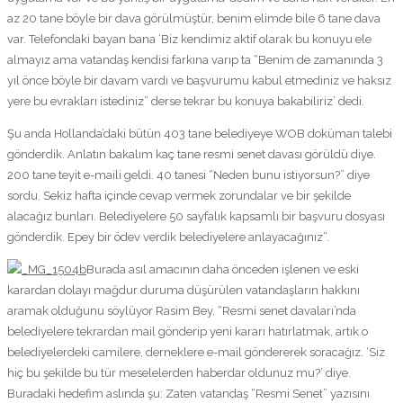
az 20 tane böyle bir dava görülmüştür, benim elimde bile 6 tane dava
var. Telefondaki bayan bana ‘Biz kendimiz aktif olarak bu konuyu ele
almayız ama vatandaş kendisi farkına varıp ta “Benim de zamanında 3
yıl önce böyle bir davam vardı ve başvurumu kabul etmediniz ve haksız
yere bu evrakları istediniz” derse tekrar bu konuya bakabiliriz’ dedi.
Şu anda Hollanda’daki bütün 403 tane belediyeye WOB doküman talebi
gönderdik. Anlatın bakalım kaç tane resmi senet davası görüldü diye.
200 tane teyit e-maili geldi. 40 tanesi “Neden bunu istiyorsun?” diye
sordu. Sekiz hafta içinde cevap vermek zorundalar ve bir şekilde
alacağız bunları. Belediyelere 50 sayfalık kapsamlı bir başvuru dosyası
gönderdik. Epey bir ödev verdik belediyelere anlayacağınız”.
Burada asıl amacının daha önceden işlenen ve eski
karardan dolayı mağdur duruma düşürülen vatandaşların hakkını
aramak olduğunu söylüyor Rasim Bey. “Resmi senet davaları’nda
belediyelere tekrardan mail gönderip yeni kararı hatırlatmak, artık o
belediyelerdeki camilere, derneklere e-mail göndererek soracağız. ‘Siz
hiç bu şekilde bu tür meselelerden haberdar oldunuz mu?’ diye.
Buradaki hedefim aslında şu: Zaten vatandaş “Resmi Senet” yazısını