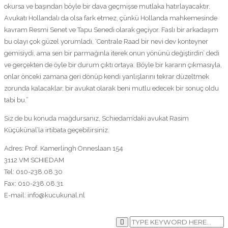
okursa ve başından böyle bir dava geçmişse mutlaka hatırlayacaktır.
Avukatı Hollandalı da olsa fark etmez, çünkü Hollanda mahkemesinde
kavram Resmi Senet ve Tapu Senedi olarak geçiyor. Faslı bir arkadaşım
bu olayı çok güzel yorumladı, ‘Centrale Raad bir nevi dev konteyner
gemisiydi, ama sen bir parmağınla iterek onun yönünü değiştirdin’ dedi
ve gerçekten de öyle bir durum çıktı ortaya. Böyle bir kararın çıkmasıyla,
onlar önceki zamana geri dönüp kendi yanlışlarını tekrar düzeltmek
zorunda kalacaklar, bir avukat olarak beni mutlu edecek bir sonuç oldu
tabi bu.”
Siz de bu konuda mağdursanız, Schiedam’daki avukat Rasim
Küçükünal’la irtibata geçebilirsiniz.
Adres: Prof. Kamerlingh Onneslaan 154
3112 VM SCHIEDAM
Tel: 010-238.08.30
Fax: 010-238.08.31
E-mail:
info@kucukunal.nl